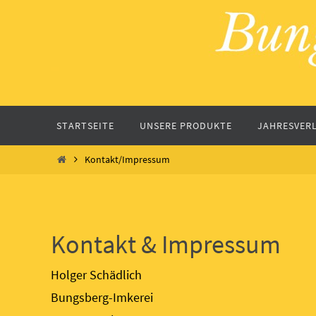
Zum
Inhalt
springen
Zum
STARTSEITE
UNSERE PRODUKTE
JAHRESVER
Inhalt
springen
Start
Kontakt/Impressum
Kontakt & Impressum
Holger Schädlich
Bungsberg-Imkerei